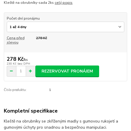
Kleště na obrubníky-sada 2ks
celý popis
Počet dní pronájmu
Cena před
278 Kč
slevou
278 Kč
/
ks
230 Kč
bez DPH
REZERVOVAT PRONÁJEM
Číslo produktu:
1
Kompletní specifikace
Kleště na obrubníky se zkříženými madly s gumovou rukojetí a
gumovými úchyty pro snadnou a bezpečnou manipulaci.