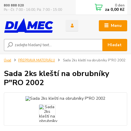
0
den
800 888 020
za
0,00 Kč
Po - Čt: 7:00 - 16:00, Pá: 7:00 - 15:00
Menu
Hledat
Úvod
PŘEPRAVA MATERIÁLU
Sada 2ks kleští na obrubníky P"RO 2002
Sada 2ks kleští na obrubníky
P"RO 2002