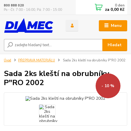
0
den
800 888 020
za
0,00 Kč
Po - Čt: 7:00 - 16:00, Pá: 7:00 - 15:00
Menu
Hledat
Úvod
PŘEPRAVA MATERIÁLU
Sada 2ks kleští na obrubníky P"RO 2002
Sada 2ks kleští na obrubníky
P"RO 2002
- 10 %