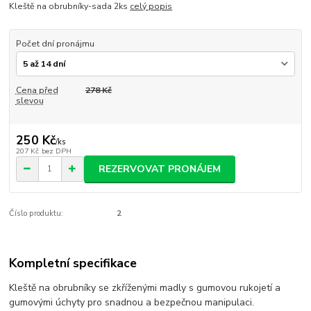
Kleště na obrubníky-sada 2ks
celý popis
Počet dní pronájmu
Cena před
278 Kč
slevou
250 Kč
/
ks
207 Kč
bez DPH
REZERVOVAT PRONÁJEM
Číslo produktu:
2
Kompletní specifikace
Kleště na obrubníky se zkříženými madly s gumovou rukojetí a
gumovými úchyty pro snadnou a bezpečnou manipulaci.