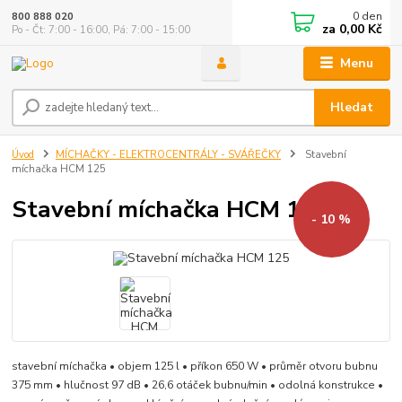
0
den
800 888 020
za
0,00 Kč
Po - Čt: 7:00 - 16:00, Pá: 7:00 - 15:00
Menu
Hledat
Úvod
MÍCHAČKY - ELEKTROCENTRÁLY - SVÁŘEČKY
Stavební
míchačka HCM 125
Stavební míchačka HCM 125
- 10 %
stavební míchačka • objem 125 l • příkon 650 W • průměr otvoru bubnu
375 mm • hlučnost 97 dB • 26,6 otáček bubnu/min • odolná konstrukce •