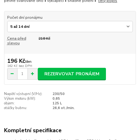
pevné svařované dno • vyklápěcí • snadné plnění •
celý popis
Počet dní pronájmu
Cena před
218 Kč
slevou
196 Kč
/
den
162 Kč
bez DPH
REZERVOVAT PRONÁJEM
Napětí výstupní (V/Hz):
230/50
Výkon motoru (kW):
0,65
objem:
125 L
otáčky bubnu:
26,6 ot./min.
Kompletní specifikace