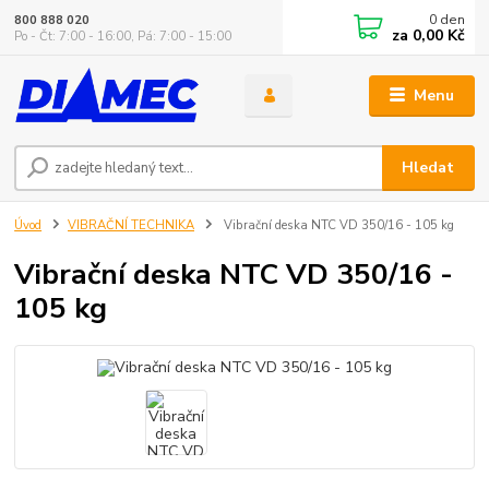
0
den
800 888 020
za
0,00 Kč
Po - Čt: 7:00 - 16:00, Pá: 7:00 - 15:00
Menu
Hledat
Úvod
VIBRAČNÍ TECHNIKA
Vibrační deska NTC VD 350/16 - 105 kg
Vibrační deska NTC VD 350/16 -
105 kg