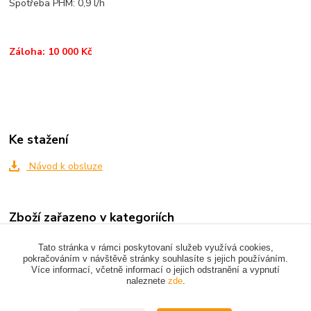
Spotřeba PHM: 0,9 l/h
Záloha: 10 000 Kč
Ke stažení
Návod k obsluze
Zboží zařazeno v kategoriích
VIBRAČNÍ TECHNIKA
Tato stránka v rámci poskytovaní služeb využívá cookies,
pokračováním v návštěvě stránky souhlasíte s jejich používáním.
Více informací, včetně informací o jejich odstranění a vypnutí
naleznete
zde
.