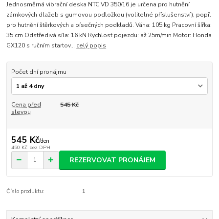
Jednosměrná vibrační deska NTC VD 350/16 je určena pro hutnění
zámkových dlažeb s gumovou podložkou (volitelné příslušenství), popř.
pro hutnění štěrkových a písečných podkladů. Váha: 105 kg Pracovní šířka:
35 cm Odstředivá síla: 16 kN Rychlost pojezdu: až 25m/min Motor: Honda
GX120 s ručním startov...
celý popis
Počet dní pronájmu
Cena před
545 Kč
slevou
545 Kč
/
den
450 Kč
bez DPH
REZERVOVAT PRONÁJEM
Číslo produktu:
1