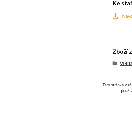
Ke sta
Návo
Zboží 
VIBR
Tato stránka v r
použív