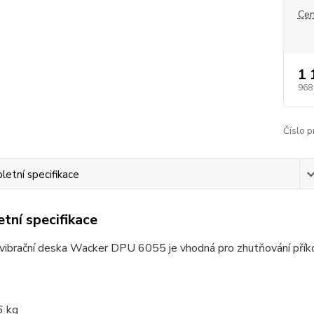
Cen
1 
968
Číslo p
etní specifikace
tní specifikace
vibrační deska Wacker DPU 6055 je vhodná pro zhutňování příkop
6 kg