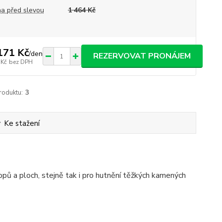
a před slevou
1 464 Kč
171 Kč
/
den
REZERVOVAT PRONÁJEM
 Kč
bez DPH
roduktu:
3
Ke stažení
ů a ploch, stejně tak i pro hutnění těžkých kamených