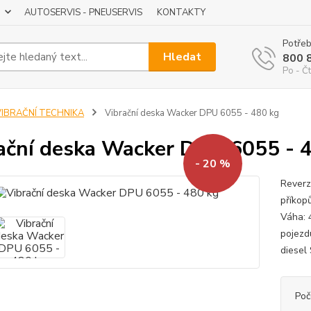
AUTOSERVIS - PNEUSERVIS
KONTAKTY
Potřeb
Hledat
800 
Po - Čt
VIBRAČNÍ TECHNIKA
Vibrační deska Wacker DPU 6055 - 480 kg
ační deska Wacker DPU 6055 - 
- 20 %
Reverz
příkop
Váha: 
pojezd
diesel
Poč