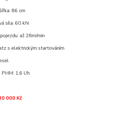
šířka: 86 cm
á síla: 60 kN
 pojezdu: až 28m/min
atz s elektrickým startováním
iesel
 PHM: 1,6 l/h
30 000 Kč