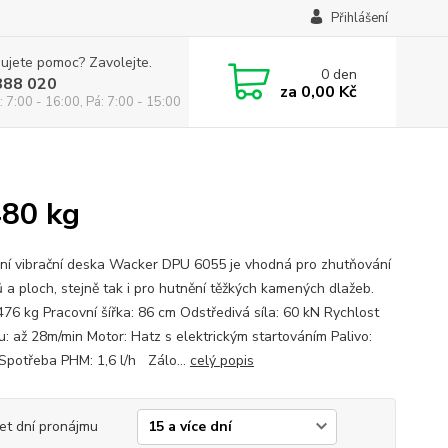
Přihlášení
ujete pomoc? Zavolejte.
0
den
888 020
za
0,00 Kč
: 7:00 - 16:00, Pá: 7:00 - 15:00
480 kg
ní vibrační deska Wacker DPU 6055 je vhodná pro zhutňování
ů a ploch, stejně tak i pro hutnění těžkých kamených dlažeb.
476 kg Pracovní šířka: 86 cm Odstředivá síla: 60 kN Rychlost
u: až 28m/min Motor: Hatz s elektrickým startováním Palivo:
 Spotřeba PHM: 1,6 l/h Zálo...
celý popis
et dní pronájmu