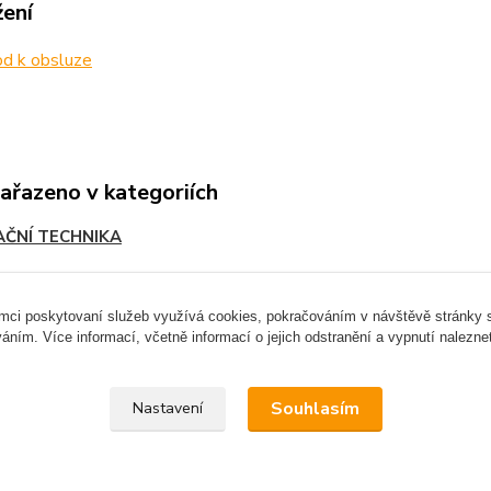
žení
d k obsluze
zařazeno v kategoriích
AČNÍ TECHNIKA
ámci poskytovaní služeb využívá cookies, pokračováním v návštěvě stránky so
áním. Více informací, včetně informací o jejich odstranění a vypnutí nalezn
Upravit sběr cookies.
Souhlasím
Nastavení