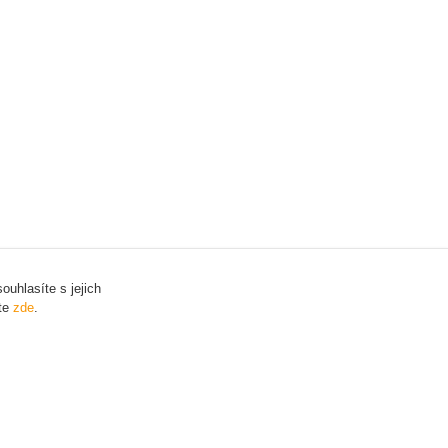
uhlasíte s jejich
ete
zde
.
Vytvořeno na
Eshop-rychle.cz