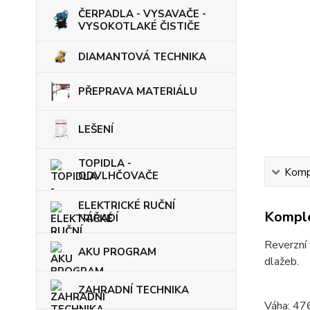
ČERPADLA - VYSAVAČE -
VYSOKOTLAKÉ ČISTIČE
DIAMANTOVÁ TECHNIKA
PŘEPRAVA MATERIÁLU
LEŠENÍ
TOPIDLA -
Kompl
ODVLHČOVAČE
ELEKTRICKÉ RUČNÍ
Komple
NÁŘADÍ
Reverzní 
AKU PROGRAM
dlažeb.
ZAHRADNÍ TECHNIKA
Váha: 47