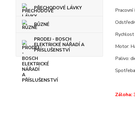
PŘECHODOVÉ LÁVKY
Pracovní 
Odstřediv
RŮZNÉ
Rychlost
PRODEJ - BOSCH
ELEKTRICKÉ NÁŘADÍ A
Motor: H
PŘÍSLUŠENSTVÍ
Palivo: d
Spotřeba
Záloha: 