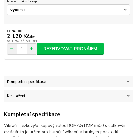
Počet dní pronájmu
cena od
2 120 Kč
/
den
od
1 752 Kč
bez DPH
REZERVOVAT PRONÁJEM
Kompletní specifikace
Ke stažení
Kompletní specifikace
Vibrační ježkový/příkopový válec BOMAG BMP 8500 s dálkovým
ovládáním je určen pro hutnění výkopů a hrubých podkladů,