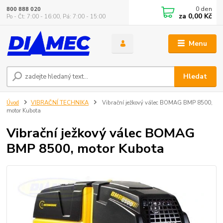
0
den
800 888 020
za
0,00 Kč
Po - Čt: 7:00 - 16:00, Pá: 7:00 - 15:00
Menu
Hledat
Úvod
VIBRAČNÍ TECHNIKA
Vibrační ježkový válec BOMAG BMP 8500,
motor Kubota
Vibrační ježkový válec BOMAG
BMP 8500, motor Kubota