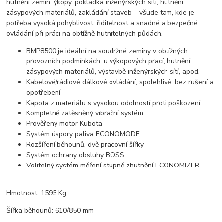
hutnění zemin, ýkopy, pokládka inženýrských sítí, hutnění
zásypových materiálů, zakládání staveb – všude tam, kde je
potřeba vysoká pohyblivost, řiditelnost a snadné a bezpečné
ovládání při práci na obtížně hutnitelných půdách.
BMP8500 je ideální na soudržné zeminy v obtížných
provozních podmínkách, u výkopových prací, hutnění
zásypových materiálů, výstavbě inženýrských sítí, apod.
Kabelové/rádiové dálkové ovládání, spolehlivé, bez rušení a
opotřebení
Kapota z materiálu s vysokou odolností proti poškození
Kompletně zatěsněný vibrační systém
Prověřený motor Kubota
Systém úspory paliva ECONOMODE
Rozšíření běhounů, dvě pracovní šířky
Systém ochrany obsluhy BOSS
Volitelný systém měření stupně zhutnění ECONOMIZER
Hmotnost: 1595 Kg
Šířka běhounů: 610/850 mm