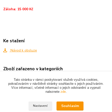
Záloha: 15 000 Kč
Ke stažení
Návod k obsluze
Zboží zařazeno v kategoriích
VIBRAČNÍ TECHNIKA
Tato stránka v rámci poskytovaní služeb využívá cookies,
pokračováním v návštěvě stránky souhlasíte s jejich používáním.
Více informací, včetně informací o jejich odstranění a vypnutí
naleznete
zde
.
Upravit sběr cookies.
Souhlasím
Nastavení