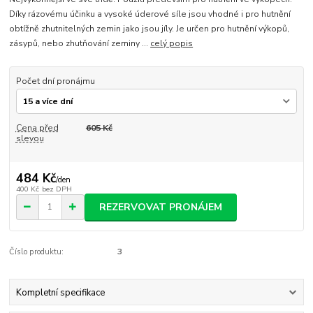
Díky rázovému účinku a vysoké úderové síle jsou vhodné i pro hutnění
obtížně zhutnitelných zemin jako jsou jíly. Je určen pro hutnění výkopů,
zásypů, nebo zhutňování zeminy ...
celý popis
Počet dní pronájmu
Cena před
605 Kč
slevou
484 Kč
/
den
400 Kč
bez DPH
REZERVOVAT PRONÁJEM
Číslo produktu:
3
Kompletní specifikace