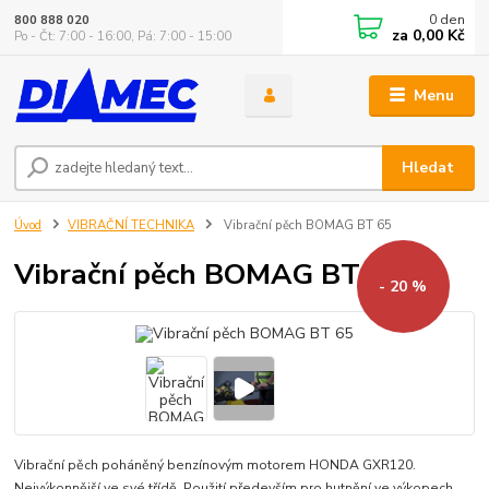
0
den
800 888 020
za
0,00 Kč
Po - Čt: 7:00 - 16:00, Pá: 7:00 - 15:00
Menu
Hledat
Úvod
VIBRAČNÍ TECHNIKA
Vibrační pěch BOMAG BT 65
Vibrační pěch BOMAG BT 65
- 20 %
Vibrační pěch poháněný benzínovým motorem HONDA GXR120.
Nejvýkonnější ve své třídě. Použití především pro hutnění ve výkopech.