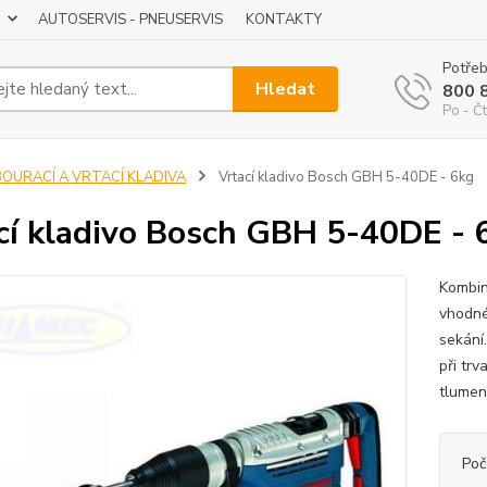
AUTOSERVIS - PNEUSERVIS
KONTAKTY
Potřeb
Hledat
800 
Po - Čt
BOURACÍ A VRTACÍ KLADIVA
Vrtací kladivo Bosch GBH 5-40DE - 6kg
cí kladivo Bosch GBH 5-40DE - 
Kombin
vhodné
sekání
při tr
tlumen
Poč