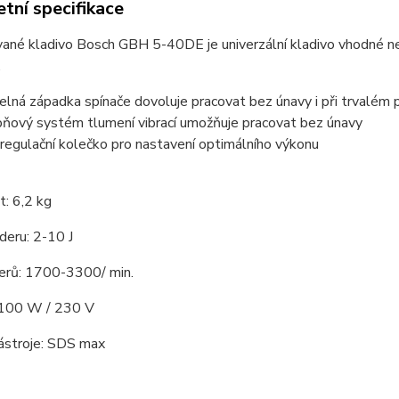
tní specifikace
ané kladivo Bosch GBH 5-40DE je univerzální kladivo vhodné n
.
lná západka spínače dovoluje pracovat bez únavy i při trvalém p
ňový systém tlumení vibrací umožňuje pracovat bez únavy
 regulační kolečko pro nastavení optimálního výkonu
: 6,2 kg
deru: 2-10 J
erů: 1700-3300/ min.
1100 W / 230 V
nástroje: SDS max