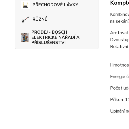
Komple
PŘECHODOVÉ LÁVKY
Kombinov
RŮZNÉ
na sekání
PRODEJ - BOSCH
Aretovate
ELEKTRICKÉ NÁŘADÍ A
Dvoustup
PŘÍSLUŠENSTVÍ
Relativní
Hmotnost
Energie ú
Počet úd
Příkon: 
Upínání 