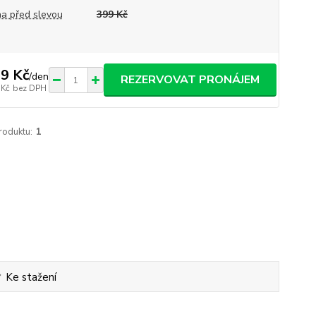
a před slevou
399 Kč
9 Kč
/
den
REZERVOVAT PRONÁJEM
 Kč
bez DPH
roduktu:
1
Ke stažení