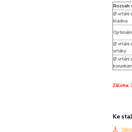
Rozsah v
Ø vrtání 
kladiva
Optimáln
Ø vrtání 
vrtáky
Ø vrtání 
korunkam
Záloha: 
Ke sta
Návo