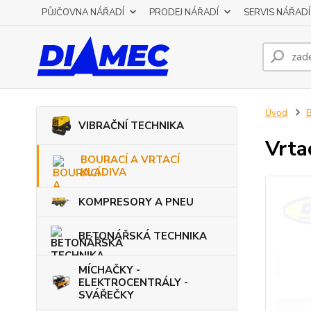
PŮJČOVNA NÁŘADÍ
PRODEJ NÁŘADÍ
SERVIS NÁŘADÍ
Úvod
VIBRAČNÍ TECHNIKA
Vrta
BOURACÍ A VRTACÍ
KLADIVA
KOMPRESORY A PNEU
BETONÁŘSKÁ TECHNIKA
MÍCHAČKY -
ELEKTROCENTRÁLY -
SVÁŘEČKY