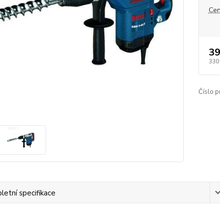
Cen
39
330
Číslo p
etní specifikace