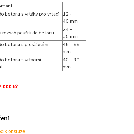
rtání
do betonu s vrtáky pro vrtací
12 -
40 mm
24 –
í rozsah použití do betonu
35 mm
do betonu s prorážecími
45 – 55
mm
do betonu s vrtacími
40 – 90
i
mm
7 000 Kč
žení
d k obsluze