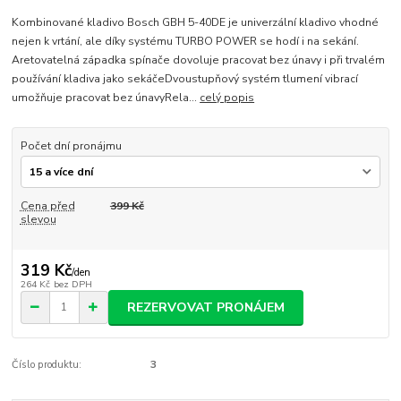
Kombinované kladivo Bosch GBH 5-40DE je univerzální kladivo vhodné
nejen k vrtání, ale díky systému TURBO POWER se hodí i na sekání.
Aretovatelná západka spínače dovoluje pracovat bez únavy i při trvalém
používání kladiva jako sekáčeDvoustupňový systém tlumení vibrací
umožňuje pracovat bez únavyRela...
celý popis
Počet dní pronájmu
Cena před
399 Kč
slevou
319 Kč
/
den
264 Kč
bez DPH
REZERVOVAT PRONÁJEM
Číslo produktu:
3