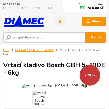
0
den
800 888 020
za
0,00 Kč
Po - Čt: 7:00 - 16:00, Pá: 7:00 - 15:00
Menu
Hledat
Úvod
BOURACÍ A VRTACÍ KLADIVA
Vrtací kladivo Bosch GBH 5-40DE -
6kg
Vrtací kladivo Bosch GBH 5-40DE
- 6kg
- 20 %