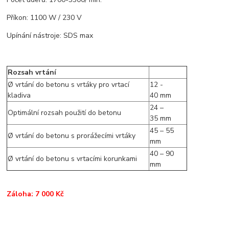
Příkon: 1100 W / 230 V
Upínání nástroje: SDS max
Rozsah vrtání
Ø vrtání do betonu s vrtáky pro vrtací
12 -
kladiva
40 mm
24 –
Optimální rozsah použití do betonu
35 mm
45 – 55
Ø vrtání do betonu s prorážecími vrtáky
mm
40 – 90
Ø vrtání do betonu s vrtacími korunkami
mm
Záloha: 7 000 Kč