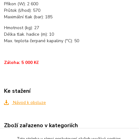
Příkon (W): 2 600
Průtok (l/hod): 570
Maximální tlak (bar): 185
Hmotnost (kg): 27
Délka tlak. hadice (m): 10
Max. teplota čerpané kapaliny (°C): 50
Záloha: 5 000 Kč
Ke stažení
Návod k obsluze
Zboží zařazeno v kategoriích
ČERPADLA - VYSAVAČE - VYSOKOTLAKÉ ČISTIČE
Tato stránka v rámci poskytovaní služeb využívá cookies,