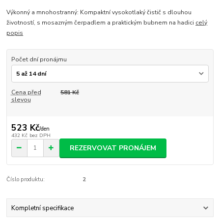
Výkonný a mnohostranný: Kompaktní vysokotlaký čistič s dlouhou
životností, s mosazným čerpadlem a praktickým bubnem na hadici
celý
popis
Počet dní pronájmu
Cena před
581 Kč
slevou
523 Kč
/
den
432 Kč
bez DPH
REZERVOVAT PRONÁJEM
Číslo produktu:
2
Kompletní specifikace