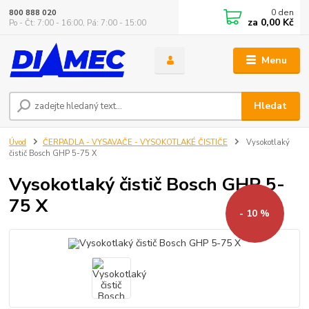
0
den
800 888 020
za
0,00 Kč
Po - Čt: 7:00 - 16:00, Pá: 7:00 - 15:00
Menu
Hledat
Úvod
ČERPADLA - VYSAVAČE - VYSOKOTLAKÉ ČISTIČE
Vysokotlaký
čistič Bosch GHP 5-75 X
Vysokotlaký čistič Bosch GHP 5-
75 X
- 10 %